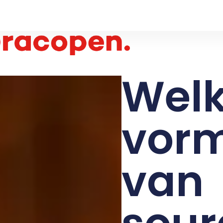
Wel
vor
van