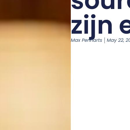
sour
zijn 
Max Pennarts
May 22, 2