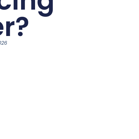
cing
er?
026