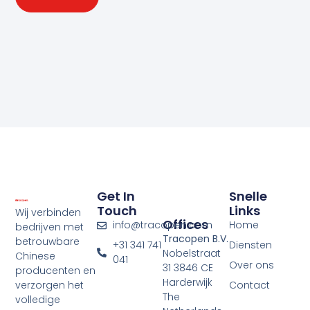
Get In
Snelle
Touch
Links
Wij verbinden
Offices
info@tracopen.com
Home
bedrijven met
Tracopen B.V.
betrouwbare
+31 341 741
Diensten
Nobelstraat
Chinese
041
Over ons
31 3846 CE
producenten en
Harderwijk
verzorgen het
Contact
The
volledige