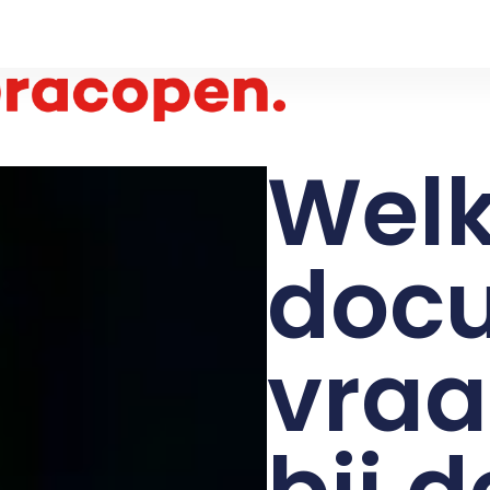
Wel
doc
vraa