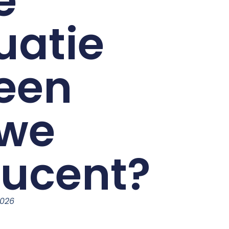
e
uatie
een
uwe
ucent?
2026