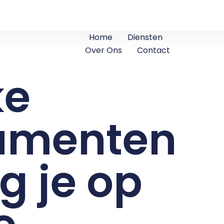
Home
Diensten
Over Ons
Contact
ke
umenten
g je op