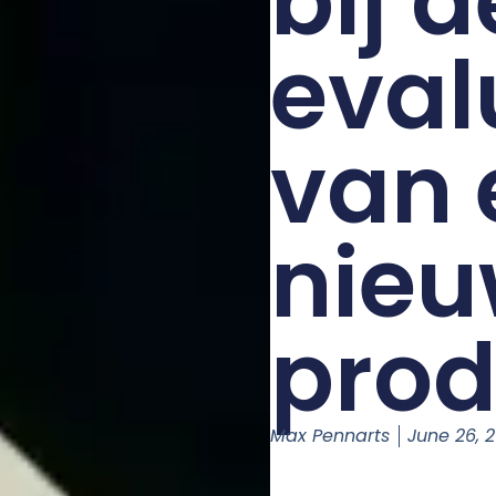
bij d
eval
van 
nie
prod
Max Pennarts
June 26, 