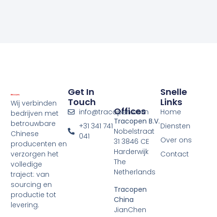
Get In
Snelle
Touch
Links
Wij verbinden
Offices
info@tracopen.com
Home
bedrijven met
Tracopen B.V.
betrouwbare
+31 341 741
Diensten
Nobelstraat
Chinese
041
Over ons
31 3846 CE
producenten en
Harderwijk
verzorgen het
Contact
The
volledige
Netherlands
traject: van
sourcing en
Tracopen
productie tot
China
levering.
JianChen