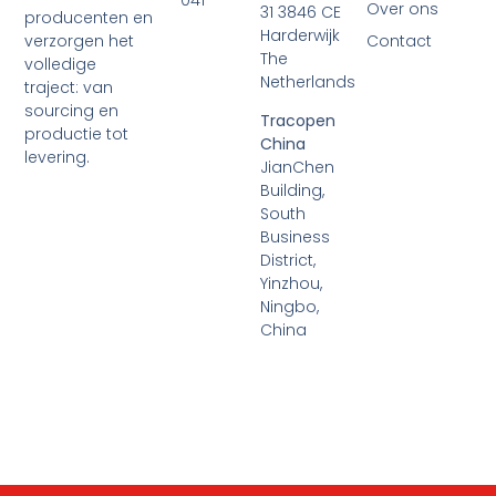
Over ons
31 3846 CE
producenten en
Harderwijk
verzorgen het
Contact
The
volledige
Netherlands
traject: van
sourcing en
Tracopen
productie tot
China
levering.
JianChen
Building,
South
Business
District,
Yinzhou,
Ningbo,
China