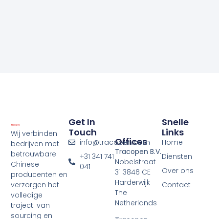
Get In
Snelle
Touch
Links
Wij verbinden
Offices
info@tracopen.com
Home
bedrijven met
Tracopen B.V.
betrouwbare
+31 341 741
Diensten
Nobelstraat
Chinese
041
Over ons
31 3846 CE
producenten en
Harderwijk
verzorgen het
Contact
The
volledige
Netherlands
traject: van
sourcing en