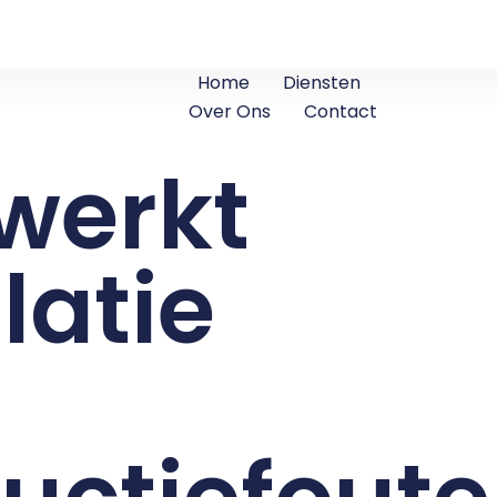
Home
Diensten
Over Ons
Contact
werkt
latie