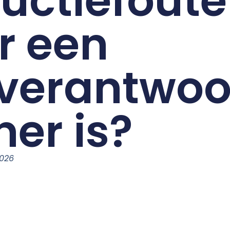
uctiefout
er een
verantwoor
ner is?
2026