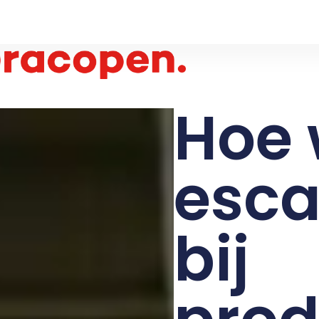
Hoe 
esca
bij