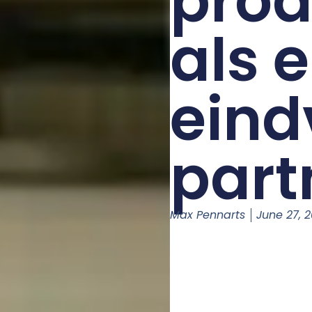
prod
als 
eind
part
Max Pennarts
June 27, 