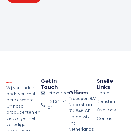
Get In
Snelle
Touch
Links
Wij verbinden
Offices
info@tracopen.com
Home
bedrijven met
Tracopen B.V.
betrouwbare
+31 341 741
Diensten
Nobelstraat
Chinese
041
Over ons
31 3846 CE
producenten en
Harderwijk
verzorgen het
Contact
The
volledige
Netherlands
traject: van