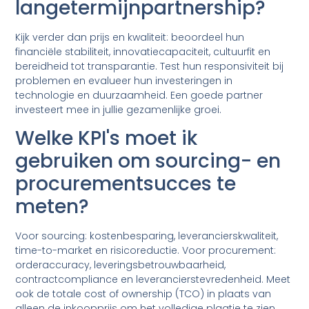
langetermijnpartnership?
Kijk verder dan prijs en kwaliteit: beoordeel hun
financiële stabiliteit, innovatiecapaciteit, cultuurfit en
bereidheid tot transparantie. Test hun responsiviteit bij
problemen en evalueer hun investeringen in
technologie en duurzaamheid. Een goede partner
investeert mee in jullie gezamenlijke groei.
Welke KPI's moet ik
gebruiken om sourcing- en
procurementsucces te
meten?
Voor sourcing: kostenbesparing, leverancierskwaliteit,
time-to-market en risicoreductie. Voor procurement:
orderaccuracy, leveringsbetrouwbaarheid,
contractcompliance en leverancierstevredenheid. Meet
ook de totale cost of ownership (TCO) in plaats van
alleen de inkoopprijs om het volledige plaatje te zien.