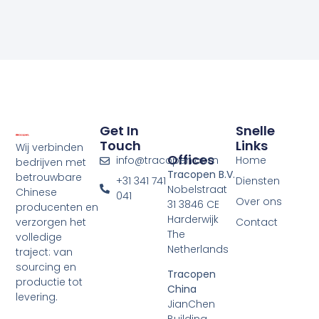
Get In
Snelle
Touch
Links
Wij verbinden
Offices
info@tracopen.com
Home
bedrijven met
Tracopen B.V.
betrouwbare
+31 341 741
Diensten
Nobelstraat
Chinese
041
Over ons
31 3846 CE
producenten en
Harderwijk
verzorgen het
Contact
The
volledige
Netherlands
traject: van
sourcing en
Tracopen
productie tot
China
levering.
JianChen
Building,