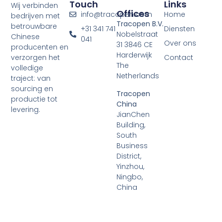
Touch
Links
Wij verbinden
Offices
info@tracopen.com
Home
bedrijven met
Tracopen B.V.
betrouwbare
+31 341 741
Diensten
Nobelstraat
Chinese
041
Over ons
31 3846 CE
producenten en
Harderwijk
verzorgen het
Contact
The
volledige
Netherlands
traject: van
sourcing en
Tracopen
productie tot
China
levering.
JianChen
Building,
South
Business
District,
Yinzhou,
Ningbo,
China