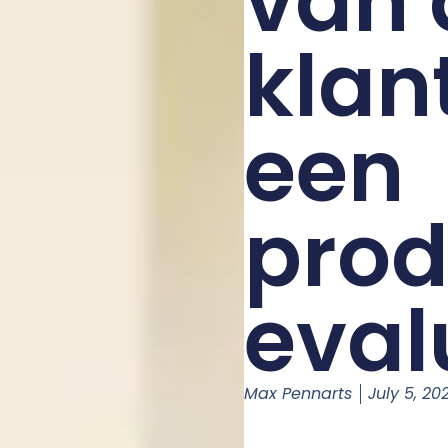
van 
klan
een
prod
eval
Max Pennarts
July 5, 20