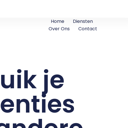
Home
Diensten
Over Ons
Contact
uik je
renties