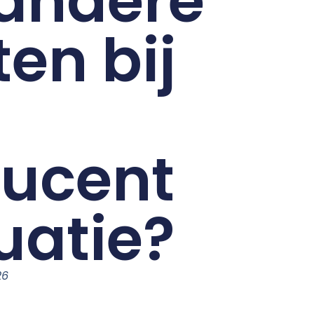
andere
ten bij
ucent
uatie?
26