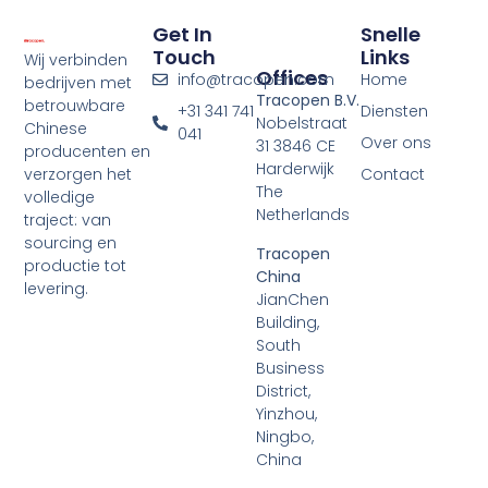
Get In
Snelle
Touch
Links
Wij verbinden
Offices
info@tracopen.com
Home
bedrijven met
Tracopen B.V.
betrouwbare
+31 341 741
Diensten
Nobelstraat
Chinese
041
Over ons
31 3846 CE
producenten en
Harderwijk
verzorgen het
Contact
The
volledige
Netherlands
traject: van
sourcing en
Tracopen
productie tot
China
levering.
JianChen
Building,
South
Business
District,
Yinzhou,
Ningbo,
China